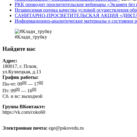
РКК проводит просветительские вебинары «Экзамен без
Независимая оценка качества условий осуществления обр
САНИТАРНО-ПРОСВЕТИТЕЛЬСКАЯ АКЦИЯ «ДИКТА
Информационно-аналитические материалы о состоянии р
#Клади_трубку
Найдите нас
Адрес:
180017, г. Псков,
ул.Кузнецкая, д.13
График работы:
00
00
Пн-чт: 09
— 17
00
00
Пт: 09
— 16
Сб. и вс: выходной
Группа ВКонтакте:
https://vk.com/coko60
Электронная почта:
ege@pskovedu.ru