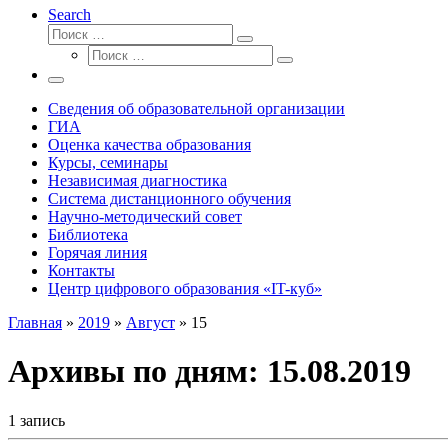
Search
Поиск
Поиск
Поиск
…
Поиск
…
Меню
Сведения об образовательной организации
ГИА
Оценка качества образования
Курсы, семинары
Независимая диагностика
Система дистанционного обучения
Научно-методический совет
Библиотека
Горячая линия
Контакты
Центр цифрового образования «IT-куб»
Главная
»
2019
»
Август
»
15
Архивы по дням:
15.08.2019
1 запись