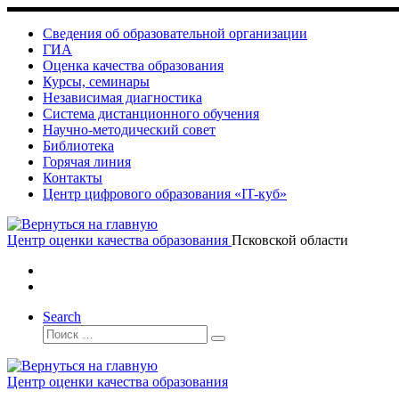
Skip
to
Сведения об образовательной организации
content
ГИА
Оценка качества образования
Курсы, семинары
Независимая диагностика
Система дистанционного обучения
Научно-методический совет
Библиотека
Горячая линия
Контакты
Центр цифрового образования «IT-куб»
Центр оценки качества образования
Псковской области
Search
Поиск
Поиск
…
Центр оценки качества образования