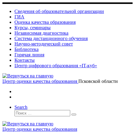
Skip
to
Сведения об образовательной организации
content
ГИА
Оценка качества образования
Курсы, семинары
Независимая диагностика
Система дистанционного обучения
Научно-методический совет
Библиотека
Горячая линия
Контакты
Центр цифрового образования «IT-куб»
Центр оценки качества образования
Псковской области
Search
Поиск
Поиск
…
Центр оценки качества образования