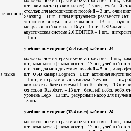
моноблочное интерактивное устройство –1 шт., ком
шт., компьютер (в комплекте) – 13 шт., учебный стол
стеллаж для методических пособий – 3 шт., очки ви
 реальности
Samsung – 3 шт., шлем виртуальной реальности Oculu
устройств виртуальной реальности – 13 шт., наушн
микрофонный комплект Boya – 1 шт., USB-камера – 
акустическая система 2.0 EDIFIER – 1 шт., интерак
– 1 шт.
учебное помещение (55,4 кв.м) кабинет 24
моноблочное интерактивное устройство – 1 шт., ко
шт., компьютер (в комплекте) – 13 шт., учебный стол –
стеллаж для методических пособий – 5 шт., микроф
а языке
шт., USB-камера Logitech – 1 шт., активная акустиче
– 1 шт., интерактивный комплекс Newline – 1 шт., р
комплект на базе системы Linux Raspberry – 13 шт., 
сенсоров Raspberry – 13 шт., базовый набор робот
уровень Lego – 13 шт., ресурсный набор для изучен
13 шт.
учебное помещение (55,4 кв.м) кабинет 24
моноблочное интерактивное устройство – 1 шт., ко
шт., компьютер (в комплекте) – 13 шт., учебный стол –