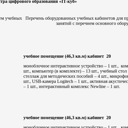
тра цифрового образования «IT-куб»
ем учебных
Перечень оборудованных учебных кабинетов для п
занятий с перечнем основного обор
учебное помещение (46,3 кв.м) кабинет 20
моноблочное интерактивное устройство – 1 шт., ко
шт., компьютер (в комплекте) – 13 шт., учебный стол –
стеллаж для методических пособий – 4 шт., микроф
шт., USB-камера Logitech – 1 шт., активная акустиче
– 1 шт., интерактивный комплекс Newline – 1 шт.
учебное помещение (46,3 кв.м) кабинет 20
моноблочное интерактивное устройство – 1 шт., ко