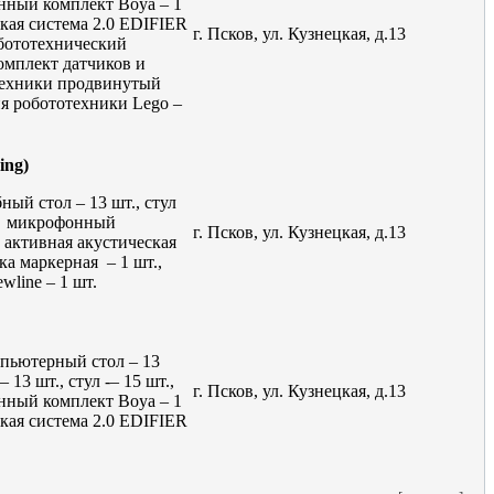
онный комплект Boya – 1
ская система 2.0 EDIFIER
г. Псков, ул. Кузнецкая, д.13
обототехнический
комплект датчиков и
отехники продвинутый
ия робототехники Lego –
ing)
ный стол – 13 шт., стул
т., микрофонный
г. Псков, ул. Кузнецкая, д.13
, активная акустическая
ка маркерная – 1 шт.,
line – 1 шт.
мпьютерный стол – 13
 13 шт., стул -– 15 шт.,
г. Псков, ул. Кузнецкая, д.13
онный комплект Boya – 1
ская система 2.0 EDIFIER