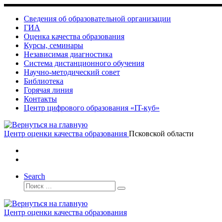
Skip
to
Сведения об образовательной организации
content
ГИА
Оценка качества образования
Курсы, семинары
Независимая диагностика
Система дистанционного обучения
Научно-методический совет
Библиотека
Горячая линия
Контакты
Центр цифрового образования «IT-куб»
Центр оценки качества образования
Псковской области
Search
Поиск
Поиск
…
Центр оценки качества образования