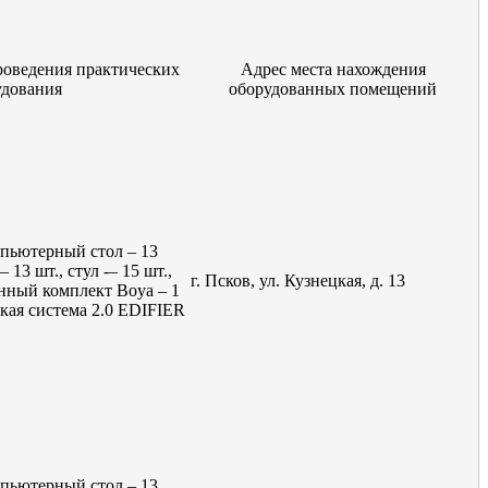
роведения практических
Адрес места нахождения
удования
оборудованных помещений
мпьютерный стол – 13
 13 шт., стул -– 15 шт.,
г. Псков, ул. Кузнецкая, д. 13
онный комплект Boya – 1
ская система 2.0 EDIFIER
мпьютерный стол – 13