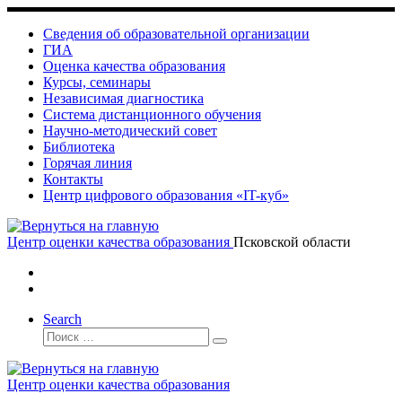
Skip
to
Сведения об образовательной организации
content
ГИА
Оценка качества образования
Курсы, семинары
Независимая диагностика
Система дистанционного обучения
Научно-методический совет
Библиотека
Горячая линия
Контакты
Центр цифрового образования «IT-куб»
Центр оценки качества образования
Псковской области
Search
Поиск
Поиск
…
Центр оценки качества образования