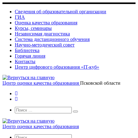
Skip
to
Сведения об образовательной организации
content
ГИА
Оценка качества образования
Курсы, семинары
Независимая диагностика
Система дистанционного обучения
Научно-методический совет
Библиотека
Горячая линия
Контакты
Центр цифрового образования «IT-куб»
Центр оценки качества образования
Псковской области
Search
Поиск
Поиск
…
Центр оценки качества образования
Search
Поиск