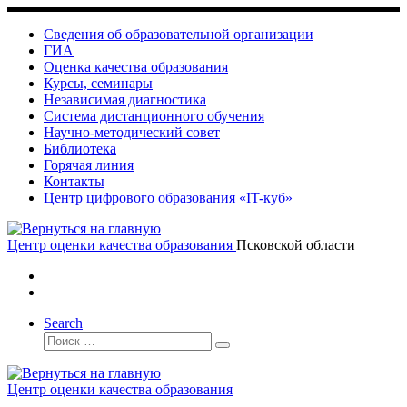
Skip
to
Сведения об образовательной организации
content
ГИА
Оценка качества образования
Курсы, семинары
Независимая диагностика
Система дистанционного обучения
Научно-методический совет
Библиотека
Горячая линия
Контакты
Центр цифрового образования «IT-куб»
Центр оценки качества образования
Псковской области
Search
Поиск
Поиск
…
Центр оценки качества образования