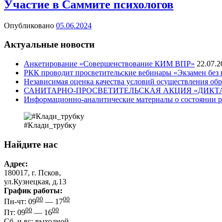
Участие в Саммите психологов
Опубликовано
05.06.2024
Актуальные новости
Анкетирование «Совершенствование КИМ ВПР»
22.07.2
РКК проводит просветительские вебинары «Экзамен без
Независимая оценка качества условий осуществления обр
САНИТАРНО-ПРОСВЕТИТЕЛЬСКАЯ АКЦИЯ «ДИКТА
Информационно-аналитические материалы о состоянии р
#Клади_трубку
Найдите нас
Адрес:
180017, г. Псков,
ул.Кузнецкая, д.13
График работы:
00
00
Пн-чт: 09
— 17
00
00
Пт: 09
— 16
Сб. и вс: выходной