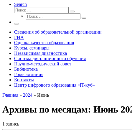
Search
Поиск
Поиск
Поиск
…
Поиск
…
Меню
Сведения об образовательной организации
ГИА
Оценка качества образования
Курсы, семинары
Независимая диагностика
Система дистанционного обучения
Научно-методический совет
Библиотека
Горячая линия
Контакты
Центр цифрового образования «IT-куб»
Главная
»
2024
»
Июнь
Архивы по месяцам:
Июнь 20
1 запись