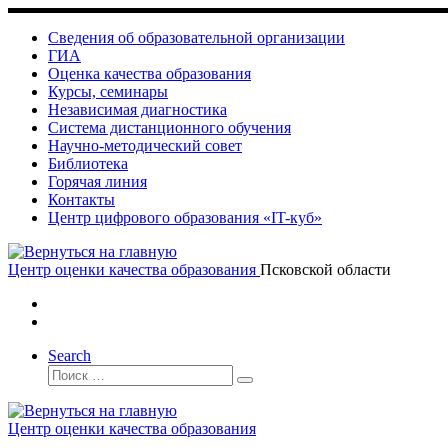
Skip
to
Сведения об образовательной организации
content
ГИА
Оценка качества образования
Курсы, семинары
Независимая диагностика
Система дистанционного обучения
Научно-методический совет
Библиотека
Горячая линия
Контакты
Центр цифрового образования «IT-куб»
Центр оценки качества образования
Псковской области
Search
Поиск
Поиск
…
Центр оценки качества образования