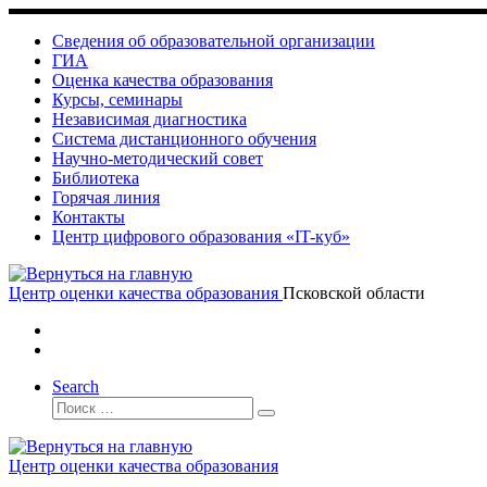
Skip
to
Сведения об образовательной организации
content
ГИА
Оценка качества образования
Курсы, семинары
Независимая диагностика
Система дистанционного обучения
Научно-методический совет
Библиотека
Горячая линия
Контакты
Центр цифрового образования «IT-куб»
Центр оценки качества образования
Псковской области
Search
Поиск
Поиск
…
Центр оценки качества образования