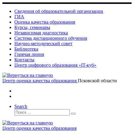
Skip
to
Сведения об образовательной организации
content
ГИА
Оценка качества образования
Курсы, семинары
Независимая диагностика
Система дистанционного обучения
Научно-методический совет
Библиотека
Горячая линия
Контакты
Центр цифрового образования «IT-куб»
Центр оценки качества образования
Псковской области
Search
Поиск
Поиск
…
Центр оценки качества образования