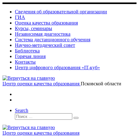
Skip
to
Сведения об образовательной организации
content
ГИА
Оценка качества образования
Курсы, семинары
Независимая диагностика
Система дистанционного обучения
Научно-методический совет
Библиотека
Горячая линия
Контакты
Центр цифрового образования «IT-куб»
Центр оценки качества образования
Псковской области
Search
Поиск
Поиск
…
Центр оценки качества образования