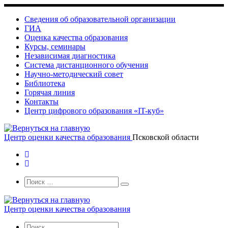
Skip
to
Сведения об образовательной организации
content
ГИА
Оценка качества образования
Курсы, семинары
Независимая диагностика
Система дистанционного обучения
Научно-методический совет
Библиотека
Горячая линия
Контакты
Центр цифрового образования «IT-куб»
Центр оценки качества образования
Псковской области
Search
Поиск
Поиск
…
Центр оценки качества образования
Search
Поиск