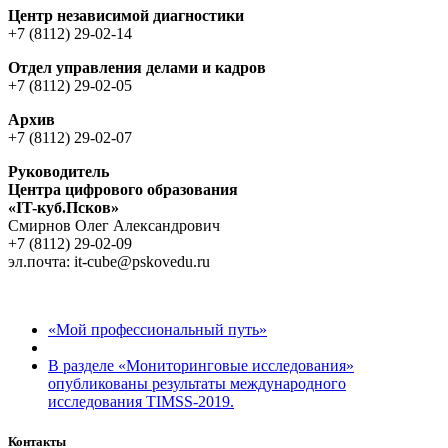
Центр независимой диагностики
+7 (8112) 29-02-14
Отдел управления делами и кадров
+7 (8112) 29-02-05
Архив
+7 (8112) 29-02-07
Руководитель
Центра цифрового образования
«IT-куб.Псков»
Cмирнов Oлег Aлександрович
+7 (8112) 29-02-09
эл.почта: it-cube@pskovedu.ru
Навигация по записям
Предыдущая запись
«Мой профессиональный путь»
Обратно к списку записей
Следующая запись
В разделе «Мониторинговые исследования»
опубликованы результаты международного
исследования TIMSS-2019.
Контакты