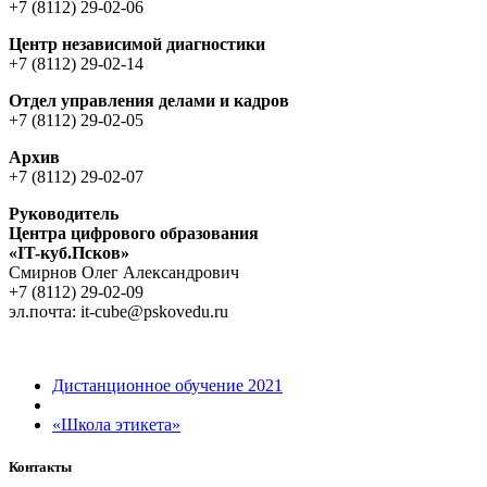
+7 (8112) 29-02-06
Центр независимой диагностики
+7 (8112) 29-02-14
Отдел управления делами и кадров
+7 (8112) 29-02-05
Архив
+7 (8112) 29-02-07
Руководитель
Центра цифрового образования
«IT-куб.Псков»
Cмирнов Oлег Aлександрович
+7 (8112) 29-02-09
эл.почта: it-cube@pskovedu.ru
Навигация по записям
Предыдущая запись
Дистанционное обучение 2021
Обратно к списку записей
Следующая запись
«Школа этикета»
Контакты