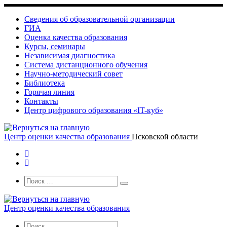
Skip
to
Сведения об образовательной организации
content
ГИА
Оценка качества образования
Курсы, семинары
Независимая диагностика
Система дистанционного обучения
Научно-методический совет
Библиотека
Горячая линия
Контакты
Центр цифрового образования «IT-куб»
Центр оценки качества образования
Псковской области
Search
Поиск
Поиск
…
Центр оценки качества образования
Search
Поиск